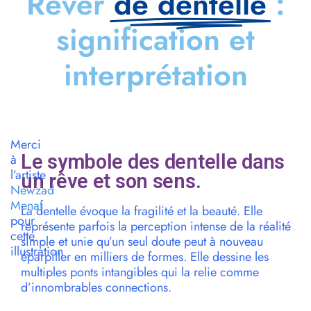
Rêver
de dentelle
:
signification et
interprétation
Merci
Le symbole des dentelle dans
à
l’artiste
un rêve et son sens.
Newzad
Menaf
La dentelle évoque la fragilité et la beauté. Elle
pour
représente parfois la perception intense de la réalité
cette
simple et unie qu’un seul doute peut à nouveau
illustration
éparpiller en milliers de formes. Elle dessine les
multiples ponts intangibles qui la relie comme
d’innombrables connections.