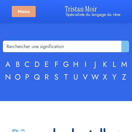
Tristan Moir
Menu
Spécialiste du langage du rêve
A
B
C
D
E
F
G
H
I
J
K
L
M
N
O
P
Q
R
S
T
U
V
W
X
Y
Z