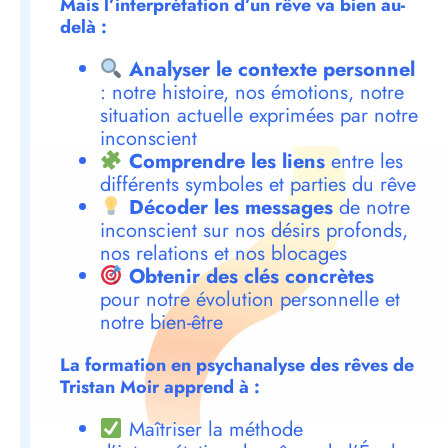
Mais l’interprétation d’un rêve va bien au-
delà :
Analyser le contexte personnel
: notre histoire, nos émotions, notre
situation actuelle exprimées par notre
inconscient
Comprendre les liens
entre les
différents symboles et parties du rêve
Décoder les messages
de notre
inconscient sur nos désirs profonds,
nos relations et nos blocages
Obtenir des clés concrètes
pour notre évolution personnelle et
notre bien-être
La formation en psychanalyse des rêves de
Tristan Moir apprend à :
Maîtriser la méthode