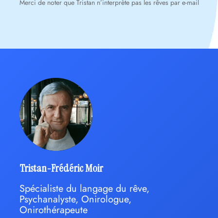
Merci de noter que Tristan n’interprète pas les rêves par e-mail
Tristan-Frédéric Moir
Spécialiste du langage du rêve,
Psychanalyste, Onirologue,
Onirothérapeute