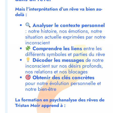
Mais l’interprétation d’un rêve va bien au-
delà :
Analyser le contexte personnel
: notre histoire, nos émotions, notre
situation actuelle exprimées par notre
inconscient
Comprendre les liens
entre les
différents symboles et parties du rêve
Décoder les messages
de notre
inconscient sur nos désirs profonds,
nos relations et nos blocages
Obtenir des clés concrètes
pour notre évolution personnelle et
notre bien-être
La formation en psychanalyse des rêves de
Tristan Moir apprend à :