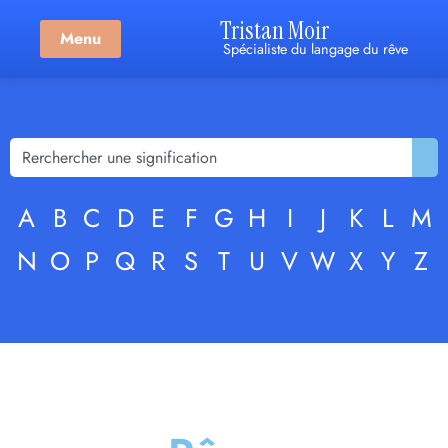
Tristan Moir
Menu
Spécialiste du langage du rêve
A
B
C
D
E
F
G
H
I
J
K
L
M
N
O
P
Q
R
S
T
U
V
W
X
Y
Z