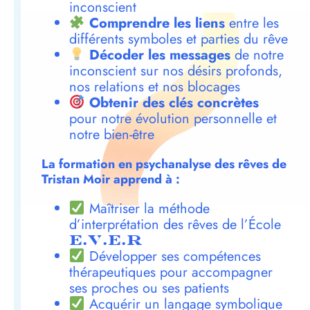
inconscient
Comprendre les liens
entre les
différents symboles et parties du rêve
Décoder les messages
de notre
inconscient sur nos désirs profonds,
nos relations et nos blocages
Obtenir des clés concrètes
pour notre évolution personnelle et
notre bien-être
La formation en psychanalyse des rêves de
Tristan Moir apprend à :
Maîtriser la méthode
d’interprétation des rêves de l’École
E.V.E.R
Développer ses compétences
thérapeutiques pour accompagner
ses proches ou ses patients
Acquérir un langage symbolique