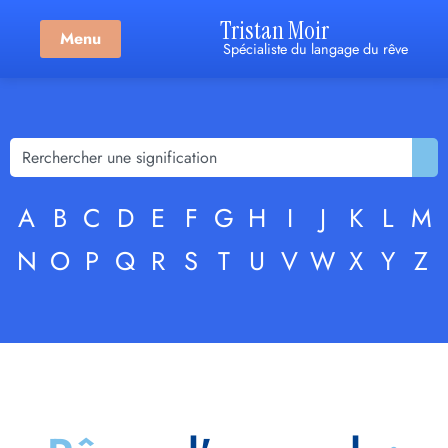
Tristan Moir
Menu
Spécialiste du langage du rêve
A
B
C
D
E
F
G
H
I
J
K
L
M
N
O
P
Q
R
S
T
U
V
W
X
Y
Z