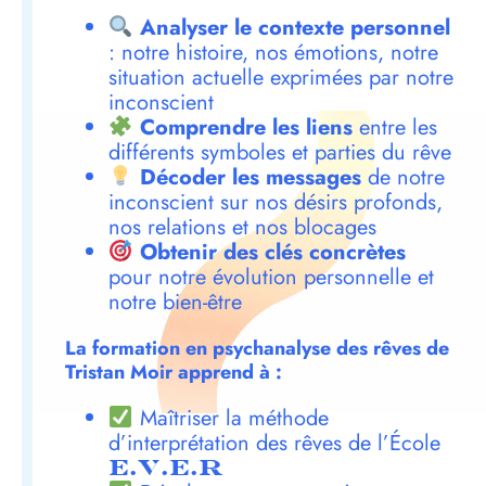
Analyser le contexte personnel
: notre histoire, nos émotions, notre
situation actuelle exprimées par notre
inconscient
Comprendre les liens
entre les
différents symboles et parties du rêve
Décoder les messages
de notre
inconscient sur nos désirs profonds,
nos relations et nos blocages
Obtenir des clés concrètes
pour notre évolution personnelle et
notre bien-être
La formation en psychanalyse des rêves de
Tristan Moir apprend à :
Maîtriser la méthode
d’interprétation des rêves de l’École
E.V.E.R