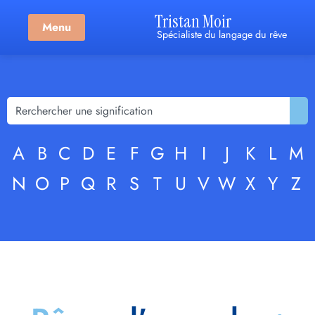
Tristan Moir
Menu
Spécialiste du langage du rêve
A
B
C
D
E
F
G
H
I
J
K
L
M
N
O
P
Q
R
S
T
U
V
W
X
Y
Z