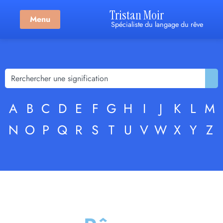
Tristan Moir
Menu
Spécialiste du langage du rêve
A
B
C
D
E
F
G
H
I
J
K
L
M
N
O
P
Q
R
S
T
U
V
W
X
Y
Z