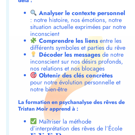
delà :
Analyser le contexte personnel
: notre histoire, nos émotions, notre
situation actuelle exprimées par notre
inconscient
Comprendre les liens
entre les
différents symboles et parties du rêve
Décoder les messages
de notre
inconscient sur nos désirs profonds,
nos relations et nos blocages
Obtenir des clés concrètes
pour notre évolution personnelle et
notre bien-être
La formation en psychanalyse des rêves de
Tristan Moir apprend à :
Maîtriser la méthode
d’interprétation des rêves de l’École