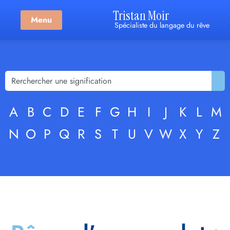
Tristan Moir
Menu
Spécialiste du langage du rêve
A
B
C
D
E
F
G
H
I
J
K
L
M
N
O
P
Q
R
S
T
U
V
W
X
Y
Z