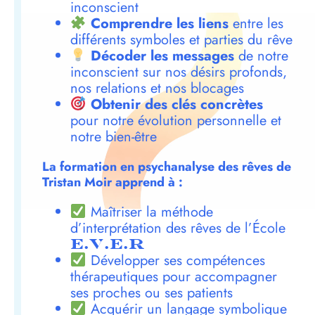
inconscient
Comprendre les liens
entre les
différents symboles et parties du rêve
Décoder les messages
de notre
inconscient sur nos désirs profonds,
nos relations et nos blocages
Obtenir des clés concrètes
pour notre évolution personnelle et
notre bien-être
La formation en psychanalyse des rêves de
Tristan Moir apprend à :
Maîtriser la méthode
d’interprétation des rêves de l’École
E.V.E.R
Développer ses compétences
thérapeutiques pour accompagner
ses proches ou ses patients
Acquérir un langage symbolique