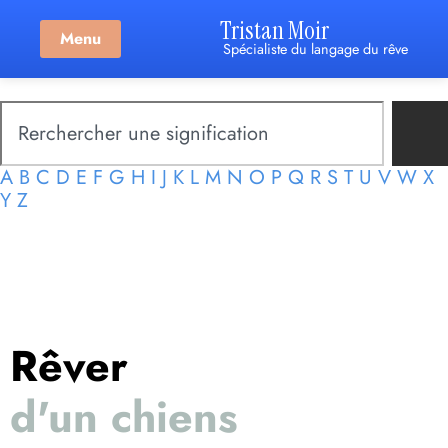
Tristan Moir
Menu
Spécialiste du langage du rêve
A
B
C
D
E
F
G
H
I
J
K
L
M
N
O
P
Q
R
S
T
U
V
W
X
Y
Z
Rêver
d'un chiens