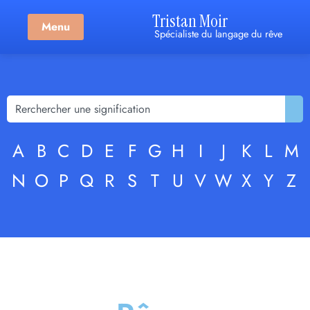
Tristan Moir
Menu
Spécialiste du langage du rêve
A
B
C
D
E
F
G
H
I
J
K
L
M
N
O
P
Q
R
S
T
U
V
W
X
Y
Z