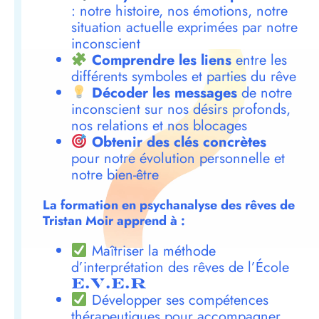
: notre histoire, nos émotions, notre
situation actuelle exprimées par notre
inconscient
Comprendre les liens
entre les
différents symboles et parties du rêve
Décoder les messages
de notre
inconscient sur nos désirs profonds,
nos relations et nos blocages
Obtenir des clés concrètes
pour notre évolution personnelle et
notre bien-être
La formation en psychanalyse des rêves de
Tristan Moir apprend à :
Maîtriser la méthode
d’interprétation des rêves de l’École
E.V.E.R
Développer ses compétences
thérapeutiques pour accompagner