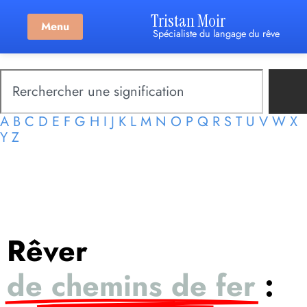
Tristan Moir
Menu
Spécialiste du langage du rêve
A
B
C
D
E
F
G
H
I
J
K
L
M
N
O
P
Q
R
S
T
U
V
W
X
Y
Z
Rêver
de chemins de fer
: