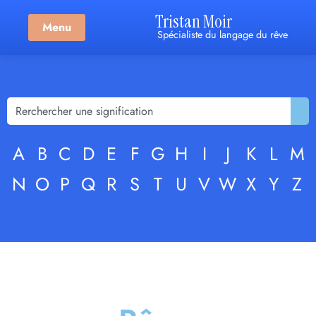
Tristan Moir
Menu
Spécialiste du langage du rêve
A
B
C
D
E
F
G
H
I
J
K
L
M
N
O
P
Q
R
S
T
U
V
W
X
Y
Z