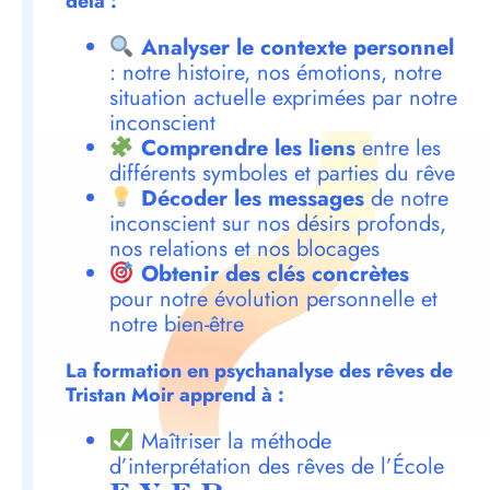
delà :
Analyser le contexte personnel
: notre histoire, nos émotions, notre
situation actuelle exprimées par notre
inconscient
Comprendre les liens
entre les
différents symboles et parties du rêve
Décoder les messages
de notre
inconscient sur nos désirs profonds,
nos relations et nos blocages
Obtenir des clés concrètes
pour notre évolution personnelle et
notre bien-être
La formation en psychanalyse des rêves de
Tristan Moir apprend à :
Maîtriser la méthode
d’interprétation des rêves de l’École