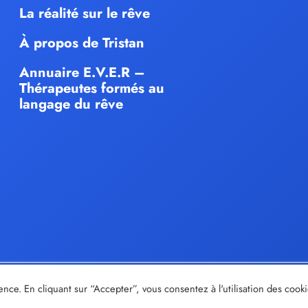
La réalité sur le rêve
À propos de Tristan
Annuaire E.V.E.R –
Thérapeutes formés au
langage du rêve
© tristan-moir.fr |
Share out
- Création de sites internet
ence. En cliquant sur “Accepter”, vous consentez à l'utilisation des cook