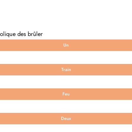
olique des brûler
Un
Train
Feu
Deux