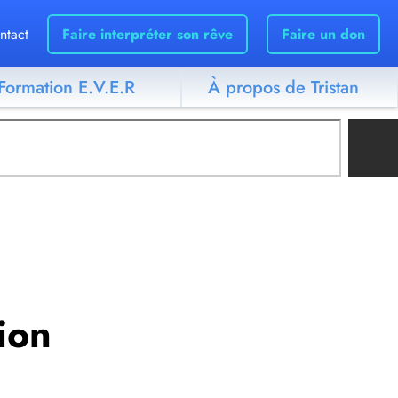
ntact
Faire interpréter son rêve
Faire un don
Formation E.V.E.R
À propos de Tristan
tion