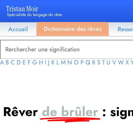
Tristan Moir
Spécialiste du langage du rêve
Dictionnaire des rêves
Accueil
Resso
A
B
C
D
E
F
G
H
I
J
K
L
M
N
O
P
Q
R
S
T
U
V
W
X
Rêver
de brûler
: sig