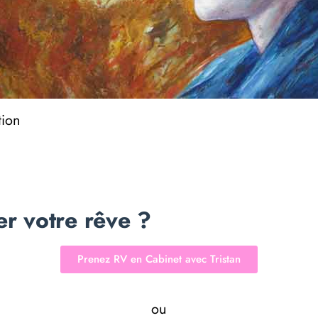
tion
er votre rêve ?
Prenez RV en Cabinet avec Tristan
ou