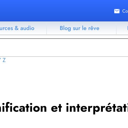
Co
urces & audio
Blog sur le rêve
Y
Z
nification et interpréta