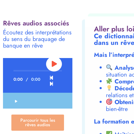
Rêves audios associés
Aller plus l
Écoutez des interprétations
Ce dictionna
du sens du braquage de
dans un rêve
banque en rêve
Mais l’interpr
Analys
situation a
0:00
/
0:00
Compre
Décode
relations e
Obteni
bien-être
Parcourir tous les
La formation e
rêves audios