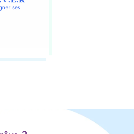
.V.E.R
gner ses