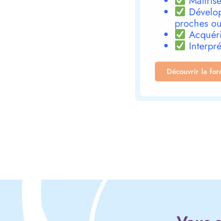
Maîtrise
Dévelop
proches ou
Acquéri
Interpré
Découvrir la fo