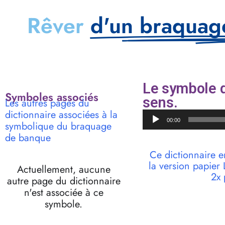
Rêver
d'un braquag
Le symbole 
Symboles associés
sens.
Les autres pages du
dictionnaire associées à la
Lecteur
00:00
symbolique du braquage
audio
de banque
Ce dictionnaire e
la version papie
Actuellement, aucune
2x 
autre page du dictionnaire
n'est associée à ce
symbole.