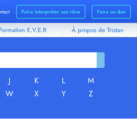
ntact
Faire interpréter son rêve
Faire un don
Formation E.V.E.R
À propos de Tristan
J
K
L
M
W
X
Y
Z