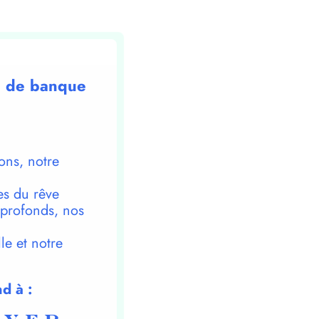
ge de banque
ons, notre
es du rêve
 profonds, nos
le et notre
d à :