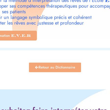
r la méthode d’interprétation des rêves de l’École
E
per ses compétences thérapeutiques pour accompa
 ses patients
r un langage symbolique précis et cohérent
ter les rêves avec justesse et profondeur
rmation
E.V.E.R
Retour au Dictionnaire