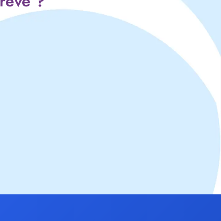
 rêve ?