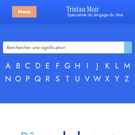
Tristan Moir
Menu
Spécialiste du langage du rêve
A
B
C
D
E
F
G
H
I
J
K
L
M
N
O
P
Q
R
S
T
U
V
W
X
Y
Z