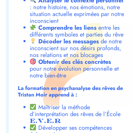
Analyser le contexte personnel
: notre histoire, nos émotions, notre
situation actuelle exprimées par notre
inconscient
Comprendre les liens
entre les
différents symboles et parties du rêve
Décoder les messages
de notre
inconscient sur nos désirs profonds,
nos relations et nos blocages
Obtenir des clés concrètes
pour notre évolution personnelle et
notre bien-être
La formation en psychanalyse des rêves de
Tristan Moir apprend à :
Maîtriser la méthode
d’interprétation des rêves de l’École
E.V.E.R
Développer ses compétences