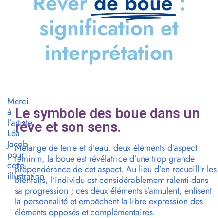
Rêver
de boue
:
signification et
interprétation
Merci
Le symbole des boue dans un
à
l’artiste
rêve et son sens.
Léa
Jacob
Mélange de terre et d’eau, deux éléments d’aspect
pour
féminin, la boue est révélatrice d’une trop grande
cette
prépondérance de cet aspect. Au lieu d’en recueillir les
illustration
bienfaits, l’individu est considérablement ralenti dans
sa progression ; ces deux éléments s’annulent, enlisent
la personnalité et empêchent la libre expression des
éléments opposés et complémentaires.