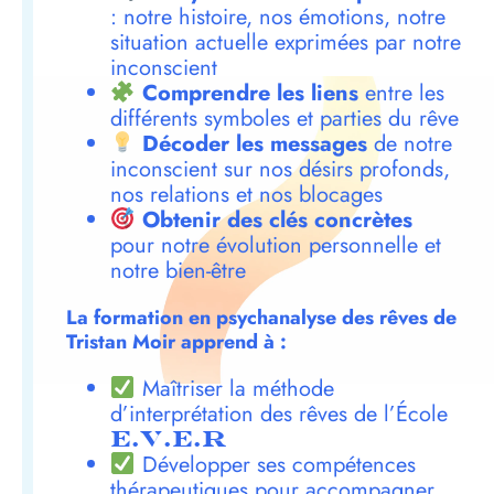
: notre histoire, nos émotions, notre
situation actuelle exprimées par notre
inconscient
Comprendre les liens
entre les
différents symboles et parties du rêve
Décoder les messages
de notre
inconscient sur nos désirs profonds,
nos relations et nos blocages
Obtenir des clés concrètes
pour notre évolution personnelle et
notre bien-être
La formation en psychanalyse des rêves de
Tristan Moir apprend à :
Maîtriser la méthode
d’interprétation des rêves de l’École
E.V.E.R
Développer ses compétences
thérapeutiques pour accompagner