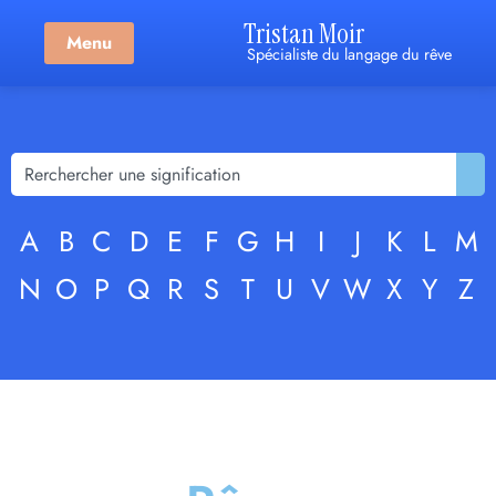
Tristan Moir
Menu
Spécialiste du langage du rêve
A
B
C
D
E
F
G
H
I
J
K
L
M
N
O
P
Q
R
S
T
U
V
W
X
Y
Z