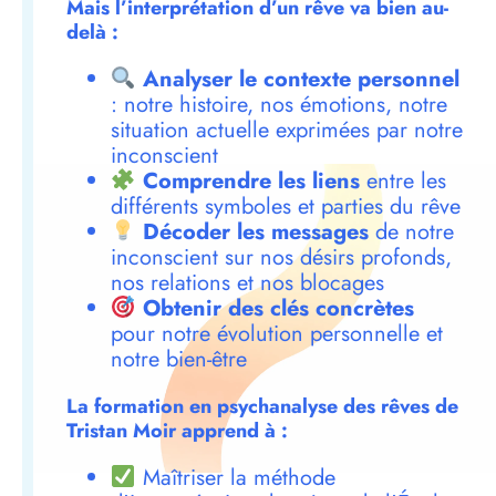
Mais l’interprétation d’un rêve va bien au-
delà :
Analyser le contexte personnel
: notre histoire, nos émotions, notre
situation actuelle exprimées par notre
inconscient
Comprendre les liens
entre les
différents symboles et parties du rêve
Décoder les messages
de notre
inconscient sur nos désirs profonds,
nos relations et nos blocages
Obtenir des clés concrètes
pour notre évolution personnelle et
notre bien-être
La formation en psychanalyse des rêves de
Tristan Moir apprend à :
Maîtriser la méthode