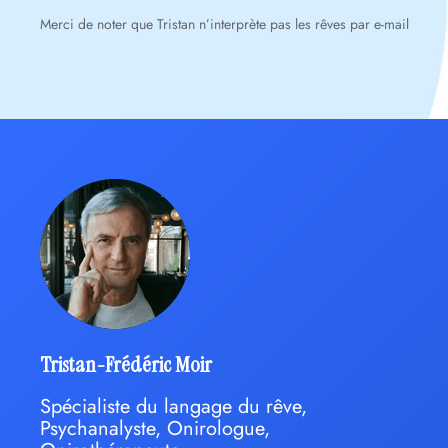
Merci de noter que Tristan n’interprète pas les rêves par e-mail
Tristan-Frédéric Moir
Spécialiste du langage du rêve,
Psychanalyste, Onirologue,