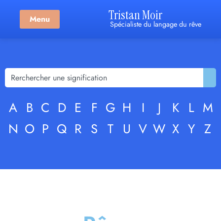
Tristan Moir
Menu
Spécialiste du langage du rêve
A
B
C
D
E
F
G
H
I
J
K
L
M
N
O
P
Q
R
S
T
U
V
W
X
Y
Z