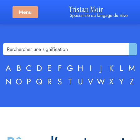
Tristan Moir
Menu
Spécialiste du langage du rêve
A
B
C
D
E
F
G
H
I
J
K
L
M
N
O
P
Q
R
S
T
U
V
W
X
Y
Z