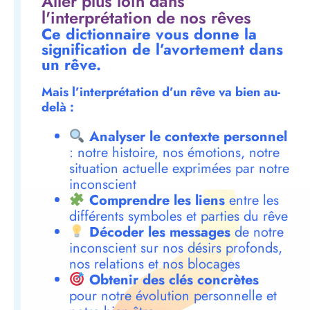
Aller plus loin dans
l'interprétation de nos rêves
Ce dictionnaire vous donne la
signification de l’avortement dans
un rêve.
Mais l’interprétation d’un rêve va bien au-
delà :
Analyser le contexte personnel
: notre histoire, nos émotions, notre
situation actuelle exprimées par notre
inconscient
Comprendre les liens
entre les
différents symboles et parties du rêve
Décoder les messages
de notre
inconscient sur nos désirs profonds,
nos relations et nos blocages
Obtenir des clés concrètes
pour notre évolution personnelle et