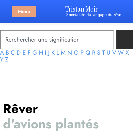
Tristan Moir
Menu
Spécialiste du langage du rêve
A
B
C
D
E
F
G
H
I
J
K
L
M
N
O
P
Q
R
S
T
U
V
W
X
Y
Z
Rêver
d'avions plantés