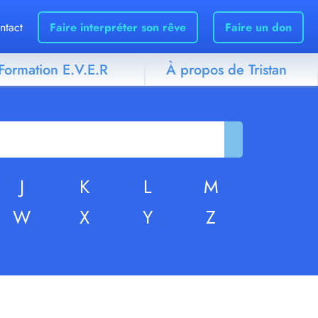
ntact
Faire interpréter son rêve
Faire un don
Formation E.V.E.R
À propos de Tristan
J
K
L
M
W
X
Y
Z