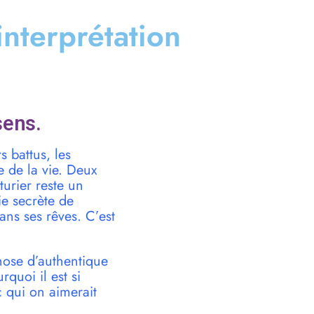
 interprétation
sens.
s battus, les
 de la vie. Deux
nturier reste un
ie secrète de
dans ses rêves. C’est
chose d’authentique
quoi il est si
 qui on aimerait