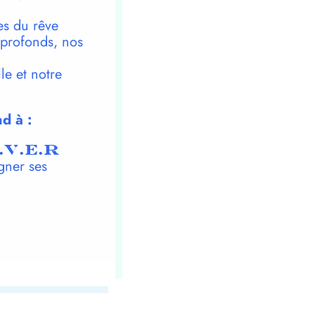
es du rêve
 profonds, nos
le et notre
d à :
.V.E.R
gner ses