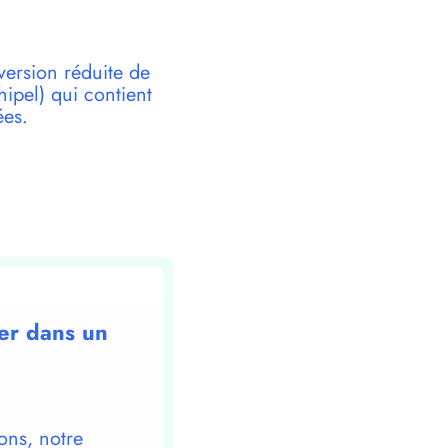
version réduite de
pel) qui contient
ées.
ier dans un
ons, notre