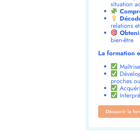
situation a
Compre
Décode
relations e
Obteni
bien-être
La formation e
Maîtrise
Dévelop
proches ou
Acquéri
Interpré
Découvrir la fo