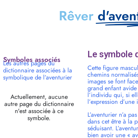
Rêver
d'aven
Le symbole d
Symboles associés
Les autres pages du
Cette figure mascul
dictionnaire associées à la
chemins normalisés
symbolique de l’aventurier
images se font face 
grand enfant avide 
l’individu qui, si e
Actuellement, aucune
l’expression d’une 
autre page du dictionnaire
n'est associée à ce
L’aventurier n’a pa
symbole.
dans cet être à la 
séduisant. L’aventu
bien avoir une « av