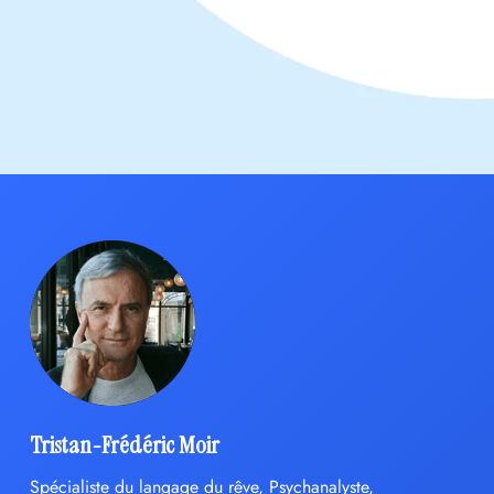
Tristan-Frédéric Moir
Spécialiste du langage du rêve, Psychanalyste,