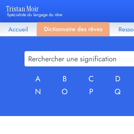
Tristan Moir
Spécialiste du langage du rêve
Dictionnaire des rêves
Accueil
Resso
A
B
C
D
N
O
P
Q