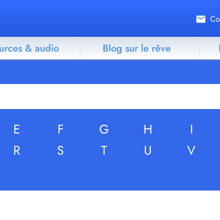
Co
urces & audio
Blog sur le rêve
E
F
G
H
I
R
S
T
U
V