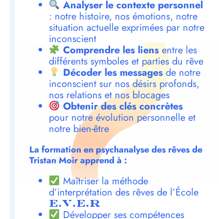
Analyser le contexte personnel
: notre histoire, nos émotions, notre
situation actuelle exprimées par notre
inconscient
Comprendre les liens
entre les
différents symboles et parties du rêve
Décoder les messages
de notre
inconscient sur nos désirs profonds,
nos relations et nos blocages
Obtenir des clés concrètes
pour notre évolution personnelle et
notre bien-être
La formation en psychanalyse des rêves de
Tristan Moir apprend à :
Maîtriser la méthode
d’interprétation des rêves de l’École
E.V.E.R
Développer ses compétences