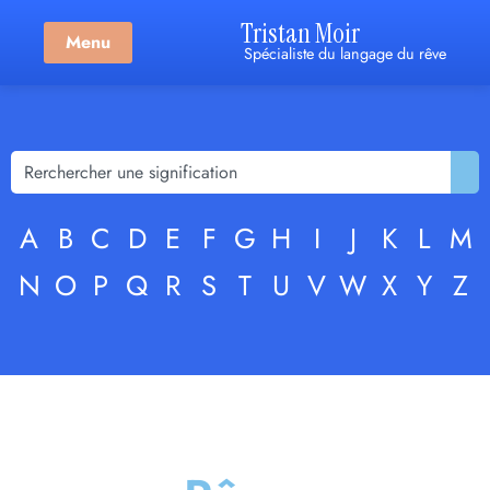
Tristan Moir
Menu
Spécialiste du langage du rêve
A
B
C
D
E
F
G
H
I
J
K
L
M
N
O
P
Q
R
S
T
U
V
W
X
Y
Z