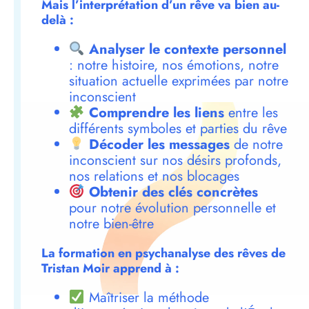
Mais l’interprétation d’un rêve va bien au-
delà :
Analyser le contexte personnel
: notre histoire, nos émotions, notre
situation actuelle exprimées par notre
inconscient
Comprendre les liens
entre les
différents symboles et parties du rêve
Décoder les messages
de notre
inconscient sur nos désirs profonds,
nos relations et nos blocages
Obtenir des clés concrètes
pour notre évolution personnelle et
notre bien-être
La formation en psychanalyse des rêves de
Tristan Moir apprend à :
Maîtriser la méthode