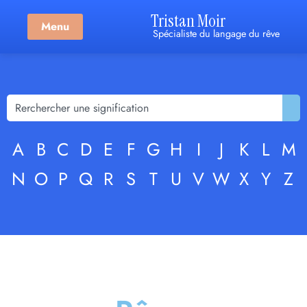
Tristan Moir
Menu
Spécialiste du langage du rêve
A
B
C
D
E
F
G
H
I
J
K
L
M
N
O
P
Q
R
S
T
U
V
W
X
Y
Z