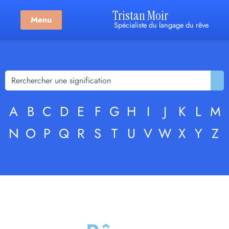
Tristan Moir
Menu
Spécialiste du langage du rêve
A
B
C
D
E
F
G
H
I
J
K
L
M
N
O
P
Q
R
S
T
U
V
W
X
Y
Z