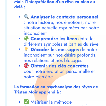
Mais l’interprétation d’un rêve va bien au-
delà :
Analyser le contexte personnel
: notre histoire, nos émotions, notre
situation actuelle exprimées par notre
inconscient
Comprendre les liens
entre les
différents symboles et parties du rêve
Décoder les messages
de notre
inconscient sur nos désirs profonds,
nos relations et nos blocages
Obtenir des clés concrètes
pour notre évolution personnelle et
notre bien-être
La formation en psychanalyse des rêves de
Tristan Moir apprend à :
Maîtriser la méthode