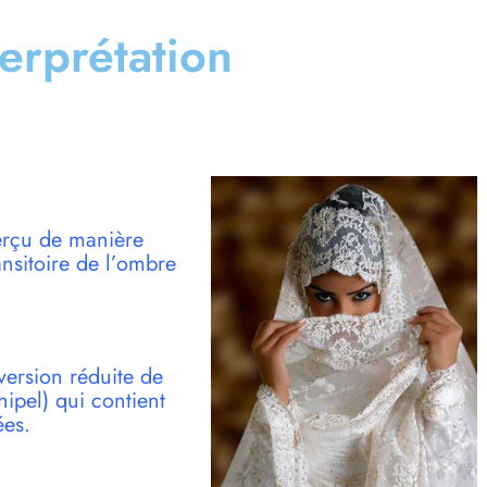
terprétation
erçu de manière
nsitoire de l’ombre
version réduite de
pel) qui contient
ées.