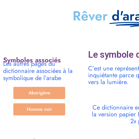
Rêver
d'ar
Le symbole d
Symboles associés
Les autres pages du
C’est une représen
dictionnaire associées à la
inquiétante parce 
symbolique de l’arabe
vers la lumière.
Aborigène
Ce dictionnaire e
Homme noir
la version papie
2x 