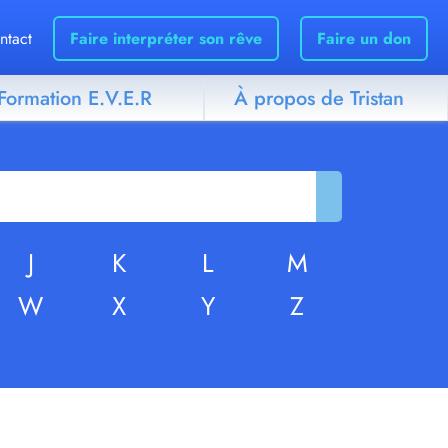
ntact
Faire interpréter son rêve
Faire un don
Formation E.V.E.R
À propos de Tristan
J
K
L
M
W
X
Y
Z