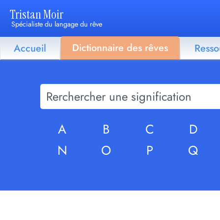
Tristan Moir
Spécialiste du langage du rêve
Dictionnaire des rêves
Accueil
Resso
A
B
C
D
N
O
P
Q