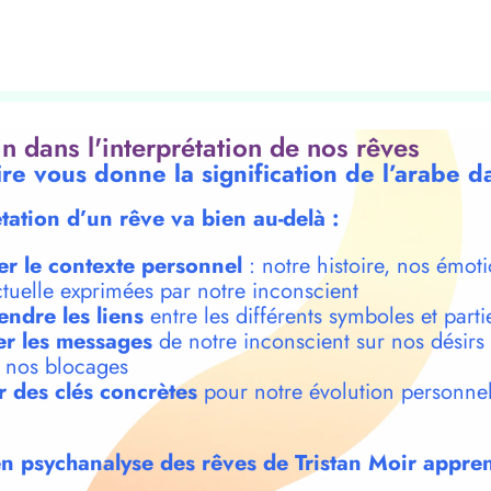
oin dans l'interprétation de nos rêves
ire vous donne la signification de l’arabe d
étation d’un rêve va bien au-delà :
er le contexte personnel
: notre histoire, nos émoti
ctuelle exprimées par notre inconscient
ndre les liens
entre les différents symboles et parti
r les messages
de notre inconscient sur nos désirs
t nos blocages
r des clés concrètes
pour notre évolution personnel
n psychanalyse des rêves de Tristan Moir appren