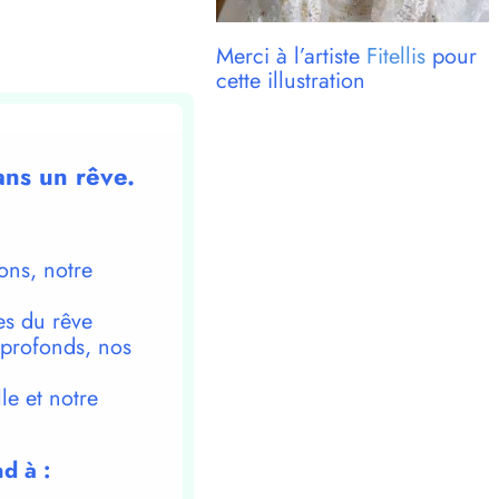
Merci à l’artiste
Fitellis
pour
cette illustration
ans un rêve.
ons, notre
es du rêve
 profonds, nos
le et notre
d à :