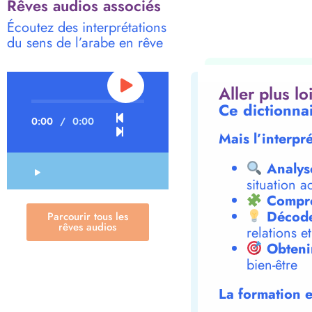
Rêves audios associés
Écoutez des interprétations
du sens de l’arabe en rêve
Aller plus l
Ce dictionna
0:00
/
0:00
Mais l’interpr
Analys
situation a
Compre
Décode
Parcourir tous les
rêves audios
relations e
Obteni
bien-être
La formation e