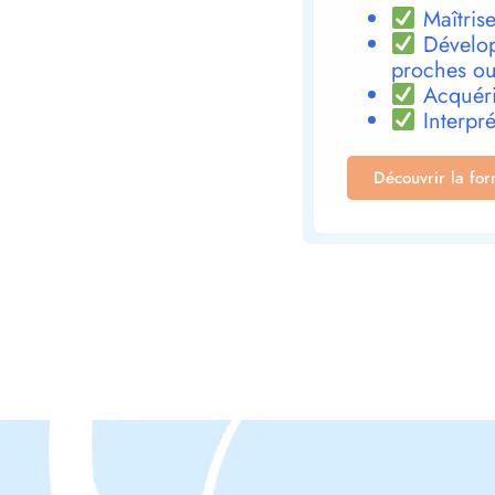
Maîtrise
Dévelop
proches ou
Acquéri
Interpré
Découvrir la fo