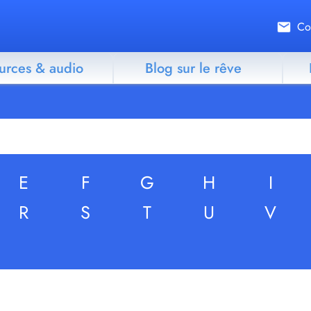
Co
urces & audio
Blog sur le rêve
E
F
G
H
I
R
S
T
U
V