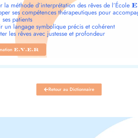
r la méthode d’interprétation des rêves de l’École
E
per ses compétences thérapeutiques pour accompa
 ses patients
r un langage symbolique précis et cohérent
ter les rêves avec justesse et profondeur
rmation
E.V.E.R
Retour au Dictionnaire