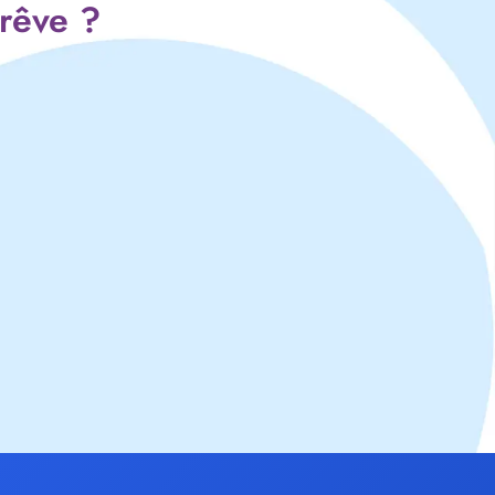
 rêve ?