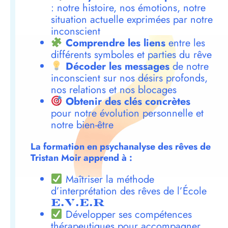
: notre histoire, nos émotions, notre
situation actuelle exprimées par notre
inconscient
Comprendre les liens
entre les
différents symboles et parties du rêve
Décoder les messages
de notre
inconscient sur nos désirs profonds,
nos relations et nos blocages
Obtenir des clés concrètes
pour notre évolution personnelle et
notre bien-être
La formation en psychanalyse des rêves de
Tristan Moir apprend à :
Maîtriser la méthode
d’interprétation des rêves de l’École
E.V.E.R
Développer ses compétences
thérapeutiques pour accompagner