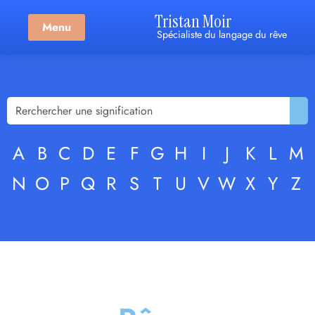
Tristan Moir
Menu
Spécialiste du langage du rêve
A
B
C
D
E
F
G
H
I
J
K
L
M
N
O
P
Q
R
S
T
U
V
W
X
Y
Z