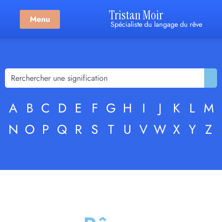
Tristan Moir
Menu
Spécialiste du langage du rêve
A
B
C
D
E
F
G
H
I
J
K
L
M
N
O
P
Q
R
S
T
U
V
W
X
Y
Z