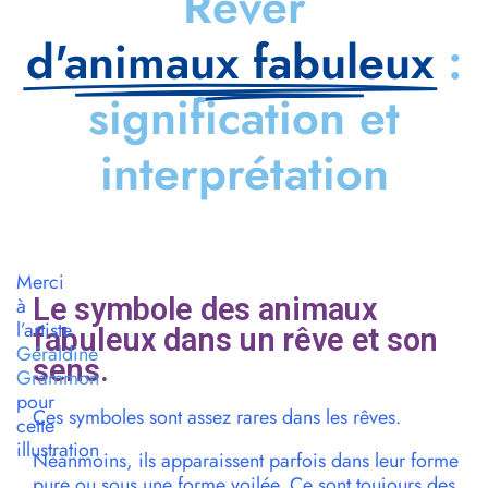
Rêver
d'animaux fabuleux
:
signification et
interprétation
Merci
Le symbole des animaux
à
l’artiste
fabuleux dans un rêve et son
Géraldine
sens.
Grammon
pour
Ces symboles sont assez rares dans les rêves.
cette
illustration
Néanmoins, ils apparaissent parfois dans leur forme
pure ou sous une forme voilée. Ce sont toujours des