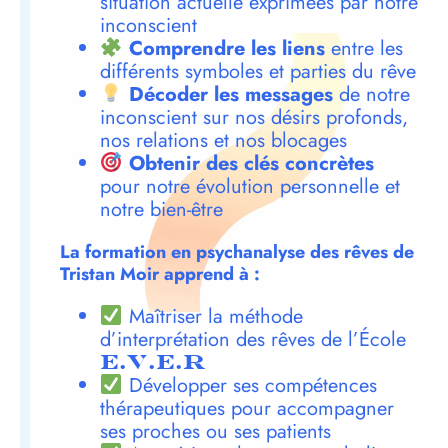
situation actuelle exprimées par notre
inconscient
Comprendre les liens
entre les
différents symboles et parties du rêve
Décoder les messages
de notre
inconscient sur nos désirs profonds,
nos relations et nos blocages
Obtenir des clés concrètes
pour notre évolution personnelle et
notre bien-être
La formation en psychanalyse des rêves de
Tristan Moir apprend à :
Maîtriser la méthode
d’interprétation des rêves de l’École
E.V.E.R
Développer ses compétences
thérapeutiques pour accompagner
ses proches ou ses patients