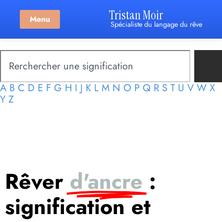
Tristan Moir
Menu
Spécialiste du langage du rêve
A
B
C
D
E
F
G
H
I
J
K
L
M
N
O
P
Q
R
S
T
U
V
W
X
Y
Z
Rêver
d'ancre
:
signification et