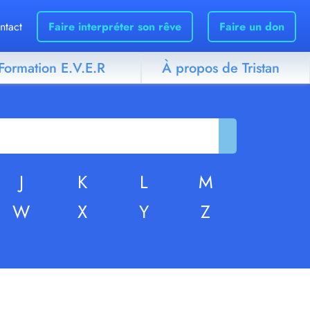
ntact
Faire interpréter son rêve
Faire un don
Formation E.V.E.R
À propos de Tristan
J
K
L
M
W
X
Y
Z