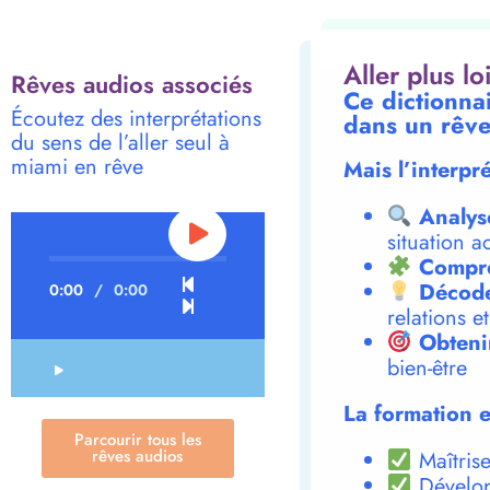
Aller plus l
Rêves audios associés
Ce dictionnai
Écoutez des interprétations
dans un rêve
du sens de l’aller seul à
miami en rêve
Mais l’interpr
Analys
situation a
Compre
Décode
0:00
/
0:00
relations e
Obteni
bien-être
La formation e
Parcourir tous les
rêves audios
Maîtrise
Dévelop