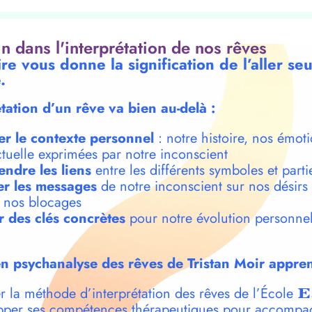
oin dans l'interprétation de nos rêves
re vous donne la signification de l’aller se
.
étation d’un rêve va bien au-delà :
er le contexte personnel
: notre histoire, nos émoti
ctuelle exprimées par notre inconscient
ndre les liens
entre les différents symboles et parti
r les messages
de notre inconscient sur nos désirs
t nos blocages
r des clés concrètes
pour notre évolution personnel
n psychanalyse des rêves de Tristan Moir appren
r la méthode d’interprétation des rêves de l’École
E
per ses compétences thérapeutiques pour accompa