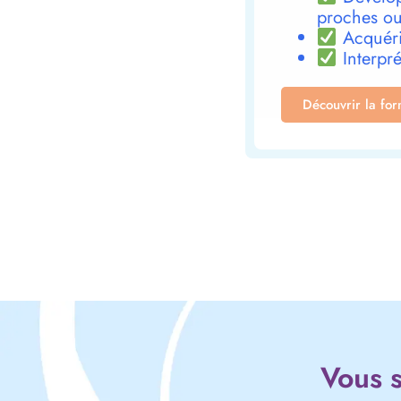
proches ou
Acquéri
Interpré
Découvrir la fo
Vous s