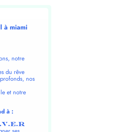
ul à miami
ons, notre
es du rêve
 profonds, nos
le et notre
d à :
.V.E.R
gner ses