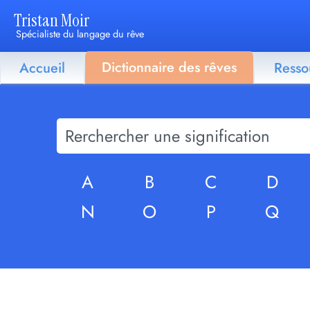
Tristan Moir
Spécialiste du langage du rêve
Dictionnaire des rêves
Accueil
Resso
A
B
C
D
N
O
P
Q