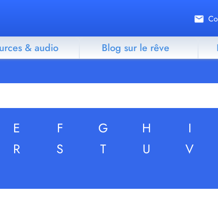
Co
urces & audio
Blog sur le rêve
E
F
G
H
I
R
S
T
U
V