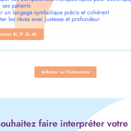
 ses patients
r un langage symbolique précis et cohérent
ter les rêves avec justesse et profondeur
rmation
E.V.E.R
Retour au Dictionnaire
ouhaitez faire interpréter votre