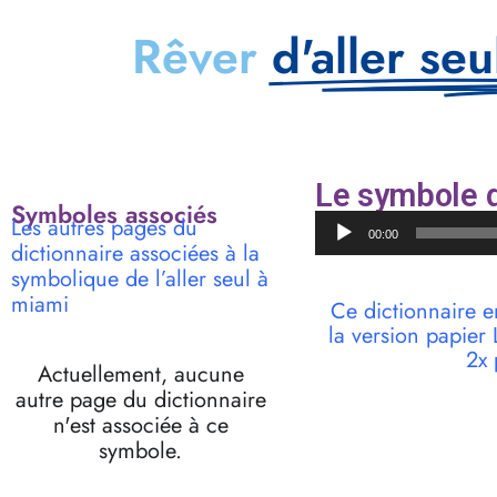
Rêver
d'aller se
Le symbole d
Symboles associés
Lecteur
Les autres pages du
00:00
audio
dictionnaire associées à la
symbolique de l’aller seul à
miami
Ce dictionnaire e
la version papie
2x 
Actuellement, aucune
autre page du dictionnaire
n'est associée à ce
symbole.