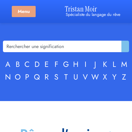
Tristan Moir
Menu
Spécialiste du langage du rêve
A
B
C
D
E
F
G
H
I
J
K
L
M
N
O
P
Q
R
S
T
U
V
W
X
Y
Z