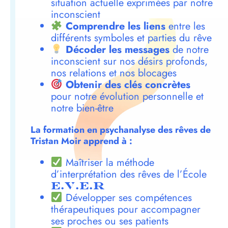
situation actuelle exprimées par notre
inconscient
Comprendre les liens
entre les
différents symboles et parties du rêve
Décoder les messages
de notre
inconscient sur nos désirs profonds,
nos relations et nos blocages
Obtenir des clés concrètes
pour notre évolution personnelle et
notre bien-être
La formation en psychanalyse des rêves de
Tristan Moir apprend à :
Maîtriser la méthode
d’interprétation des rêves de l’École
E.V.E.R
Développer ses compétences
thérapeutiques pour accompagner
ses proches ou ses patients