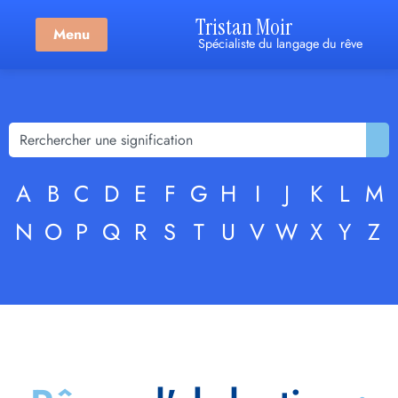
Tristan Moir
Menu
Spécialiste du langage du rêve
A
B
C
D
E
F
G
H
I
J
K
L
M
N
O
P
Q
R
S
T
U
V
W
X
Y
Z