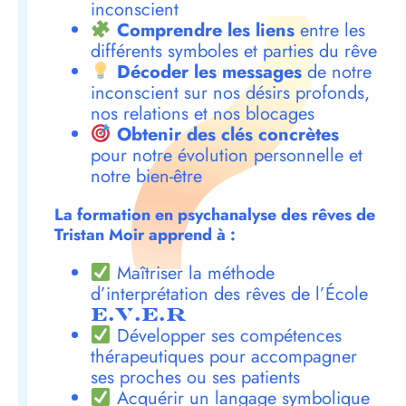
inconscient
Comprendre les liens
entre les
différents symboles et parties du rêve
Décoder les messages
de notre
inconscient sur nos désirs profonds,
nos relations et nos blocages
Obtenir des clés concrètes
pour notre évolution personnelle et
notre bien-être
La formation en psychanalyse des rêves de
Tristan Moir apprend à :
Maîtriser la méthode
d’interprétation des rêves de l’École
E.V.E.R
Développer ses compétences
thérapeutiques pour accompagner
ses proches ou ses patients
Acquérir un langage symbolique